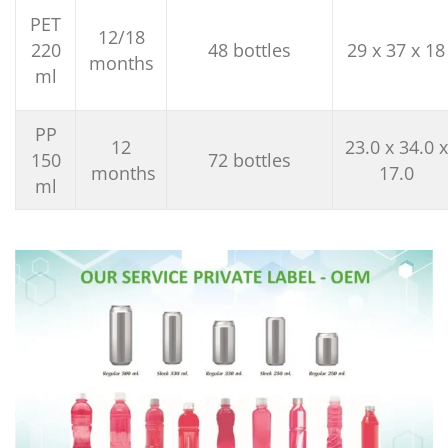
PET
12/18
220
48 bottles
29 x 37 x 18
months
ml
PP
12
23.0 x 34.0 x
150
72 bottles
months
17.0
ml