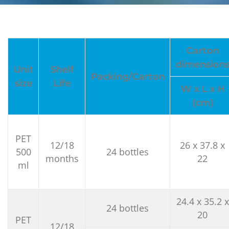
Carton
dimension
Unit
Shelf
Packing/Carton
size
Life
W x L x H
(cm)
PET
12/18
26 x 37.8 x
500
24 bottles
months
22
ml
24.4 x 35.2 x
24 bottles
20
PET
12/18