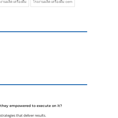
งานผลิต เครื่องดื่ม
โรงงานผลิต เครื่องดื่ม oem
e they empowered to execute on it?
rategies that deliver results.